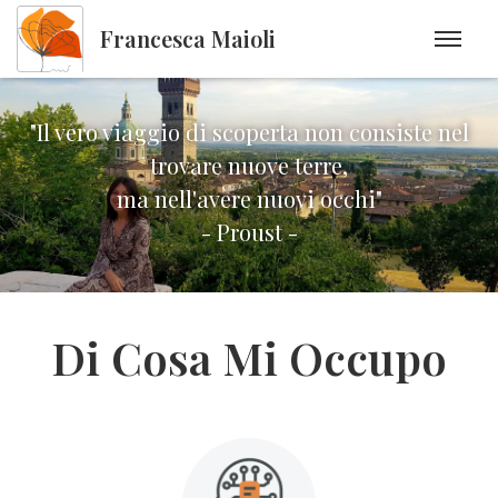
Francesca Maioli
"Il vero viaggio di scoperta non consiste nel
trovare nuove terre,
ma nell'avere nuovi occhi"
- Proust -
Di Cosa Mi Occupo