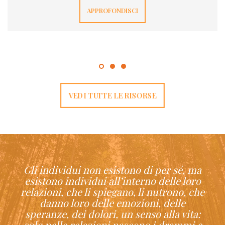
vero anche il contrario: quando a casa va male tutto
APPROFONDISCI
diventa più pesante e anche le […]
VEDI TUTTE LE RISORSE
Gli individui non esistono di per sé, ma
esistono individui all’interno delle loro
relazioni, che li spiegano, li nutrono, che
danno loro delle emozioni, delle
speranze, dei dolori, un senso alla vita:
solo nelle relazioni nascono i drammi e